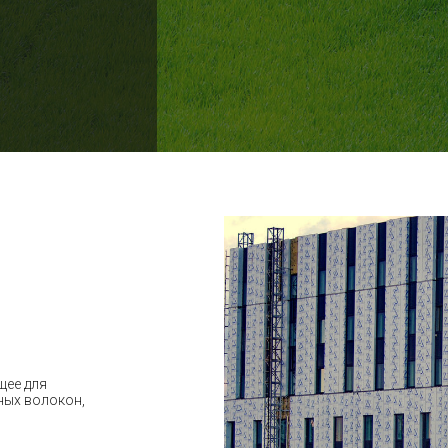
щее для
ных волокон,