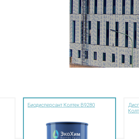
Биодисперсант Колтек B9280
Дис
Колт