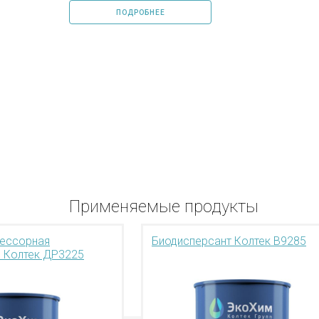
ПОДРОБНЕЕ
Применяемые продукты
рессорная
Биодисперсант Колтек В9285
 Колтек ДР3225