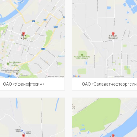
ОАО «Уфанефтехим»
ОАО «Салаватнефтеоргсин