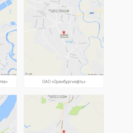
тез»
ОАО «Оренбургнефть»