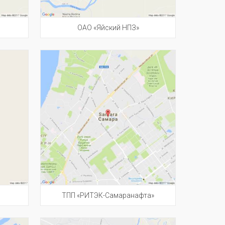
ОАО «Яйский НПЗ»
ТПП «РИТЭК-Самаранафта»