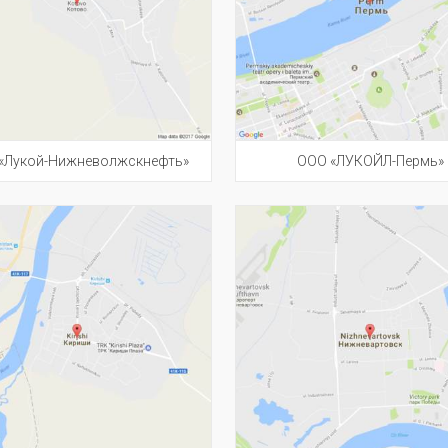
«Лукой-Нижневолжскнефть»
ООО «ЛУКОЙЛ-Пермь»