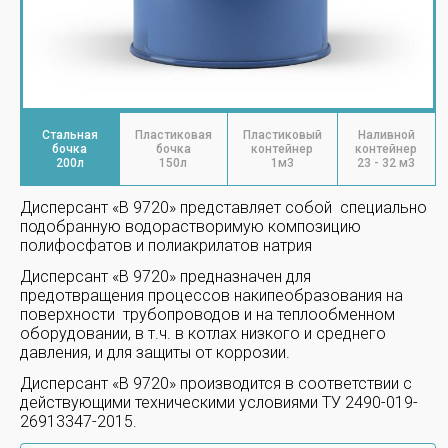
Стальная
Пластиковая
Пластиковый
Наливной
бочка
бочка
контейнер
контейнер
200л
150л
1м3
23 - 32 м3
Дисперсант «В 9720» представляет собой
специально
подобранную водорастворимую композицию
полифосфатов и полиакрилатов натри
я
Дисперсант «В 9720» предназначен для
предотвращения процессов накипеобразования на
поверхности
трубопроводов и на теплообменном
оборудовании, в т.ч. в котлах низкого и среднего
давления, и для защиты от коррозии.
Дисперсант «В 9720» производится в соответствии с
действующими техническими условиями ТУ 2490-019-
26913347-2015.