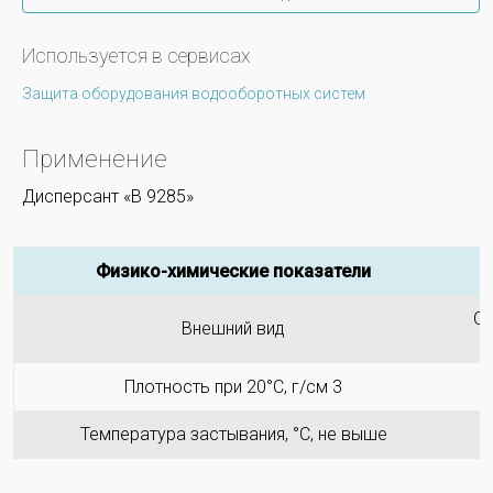
Используется в сервисах
Защита оборудования водооборотных систем
Применение
Дисперсант «В 92
8
5»
Физико-химические показатели
Од
Внешний вид
Плотность при 20°С, г/см 3
Температура застывания, °С, не выше